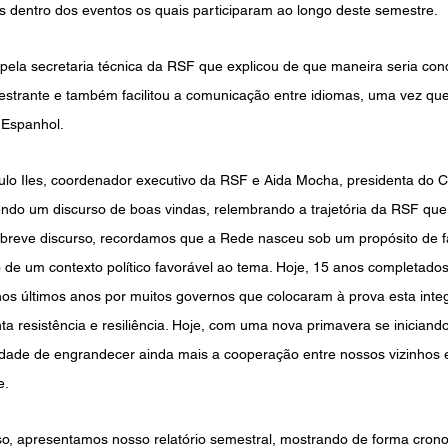
 dentro dos eventos os quais participaram ao longo deste semestre. 
a pela secretaria técnica da RSF que explicou de que maneira seria cond
estrante e também facilitou a comunicação entre idiomas, uma vez que 
 Espanhol. 
lo Iles, coordenador executivo da RSF e Aida Mocha, presidenta do 
endo um discurso de boas vindas, relembrando a trajetória da RSF que
 breve discurso, recordamos que a Rede nasceu sob um propósito de fa
o de um contexto político favorável ao tema. Hoje, 15 anos completados
os últimos anos por muitos governos que colocaram à prova esta integ
a resistência e resiliência. Hoje, com uma nova primavera se iniciando
ade de engrandecer ainda mais a cooperação entre nossos vizinhos
. 
so, apresentamos nosso relatório semestral, mostrando de forma crono