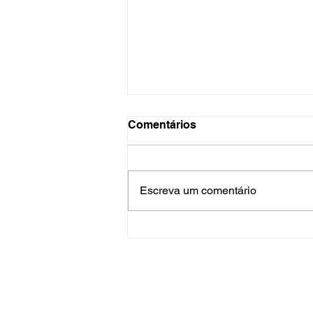
Comentários
Escreva um comentário
Rede Sem Fronteiras
participa de visita de
estudos sobre participação
cívica e inclusão social na
Polônia