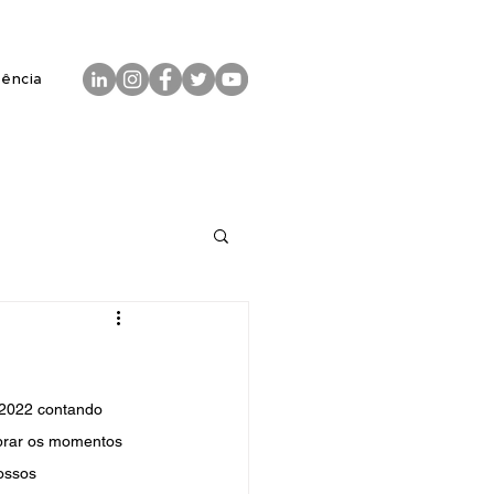
rência
 2022 contando 
brar os momentos 
ossos 