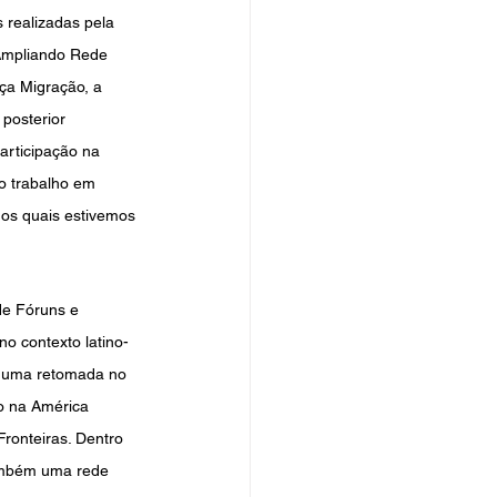
realizadas pela 
 Ampliando Rede 
nça Migração, a 
posterior 
rticipação na 
o trabalho em 
 os quais estivemos 
de Fóruns e 
o contexto latino-
 uma retomada no 
o na América 
ronteiras. Dentro 
também uma rede 