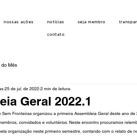
nossas ações
notícias
seja membro
transpa
contato
o do Mês
as
25 de jul. de 2022
2 min de leitura
ia Geral 2022.1
e Sem Fronteiras organizou a primeira Assembleia Geral deste ano de
embros, convidados e voluntários. Neste encontro procuramos relem
pela organização neste primeiro semestre, contando com o relato de n