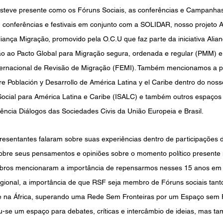
steve presente como os Fóruns Sociais, as conferências e Campanhas 
, conferências e festivais em conjunto com a SOLIDAR, nosso projeto
Aliança Migração, promovido pela O.C.U que faz parte da iniciativa Alia
o ao Pacto Global para Migração segura, ordenada e regular (PMM) e 
ternacional de Revisão de Migração (FEMI). Também mencionamos a pa
e Población y Desarrollo de América Latina y el Caribe dentro do noss
 Social para América Latina e Caribe (ISALC) e também outros espaços
ncia Diálogos das Sociedades Civis da União Europeia e Brasil. 
esentantes falaram sobre suas experiências dentro de participações 
bre seus pensamentos e opiniões sobre o momento político presente n
bros mencionaram a importância de repensarmos nesses 15 anos em
egional, a importância de que RSF seja membro de Fóruns sociais tant
e na África, superando uma Rede Sem Fronteiras por um Espaço sem F
u-se um espaço para debates, críticas e intercâmbio de ideias, mas 