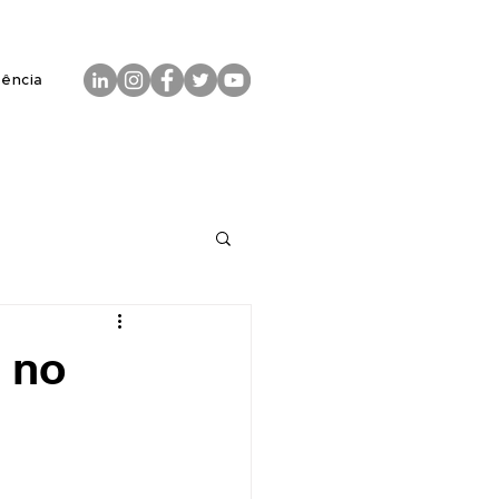
rência
 no