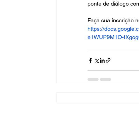
ponte de diálogo com
Faça sua inscrição no
https://docs.goog
e1WUP9M1O-tXgog0t