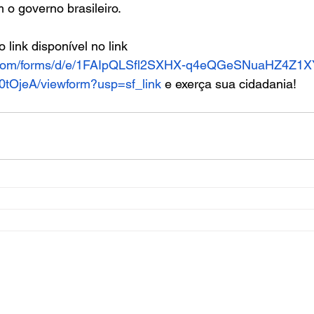
 o governo brasileiro.
 link disponível no link 
le.com/forms/d/e/1FAIpQLSfl2SXHX-q4eQGeSNuaHZ4Z1X
OjeA/viewform?usp=sf_link
 e exerça sua cidadania!
Con
+55 
con