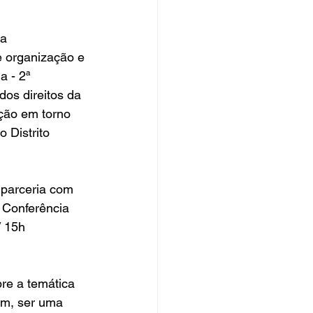
a 
 organização e 
a - 2ª 
os direitos da 
ção em torno 
 Distrito 
parceria com 
a Conferência 
/ 15h 
re a temática 
ém, ser uma 