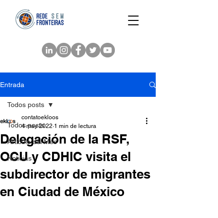
Entrada
Todos posts
contatoekloos
Todos posts
4 may 2022
1 min de lectura
Delegación de la RSF,
Artículo del Mes
OCU y CDHIC visita el
Noticias
subdirector de migrantes
en Ciudad de México