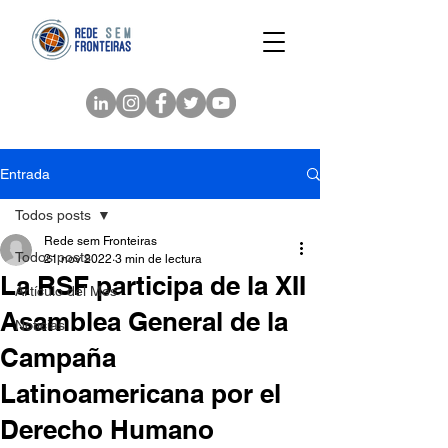
Entrada
Todos posts
Rede sem Fronteiras
Todos posts
21 nov 2022
3 min de lectura
La RSF participa de la XII
Artículo del Mes
Asamblea General de la
Noticias
Campaña
Latinoamericana por el
Derecho Humano