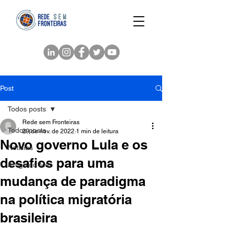
Post
Todos posts
Rede sem Fronteiras
Todos posts
29 de nov. de 2022
1 min de leitura
Novo governo Lula e os
Notícias
desafios para uma
Artigo do Mês
mudança de paradigma
na política migratória
brasileira