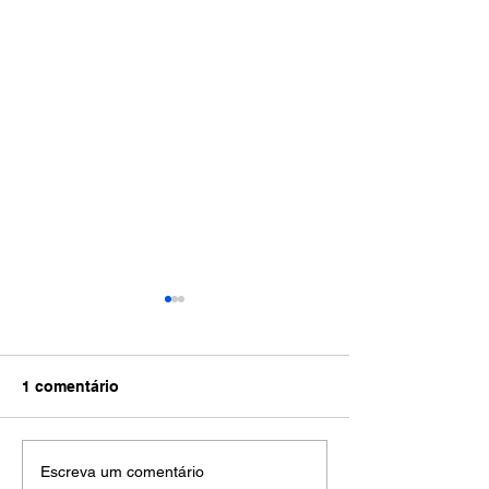
1 comentário
Tertúlia da Rede Sem
Rede Sem Front
Escreva um comentário