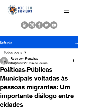
Entrada
Todos posts
Rede sem Fronteiras
Todos posts
1 ago 2022
2 min de lectura
Políticas Públicas
Artículo del Mes
Municipais voltadas às
Noticias
pessoas migrantes: Um
importante diálogo entre
cidades