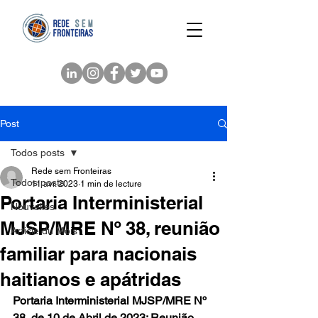
Post
Todos posts
Rede sem Fronteiras
Todos posts
11 avr. 2023
1 min de lecture
Portaria Interministerial
Nouvelles
MJSP/MRE Nº 38, reunião
Article du Mois
familiar para nacionais
haitianos e apátridas
Portaria Interministerial MJSP/MRE Nº 
38, de 10 de Abril de 2023: Reunião 