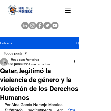
Entrada
Todos posts
Rede sem Fronteiras
Todos posts
25 nov 2022
1 min de lectura
Qatar, legitimó la
Artículo del Mes
violencia de género y la
Noticias
violación de los Derechos
Humanos
Por Aida García Naranjo Morales 
Publicado originalmente en: 
Otra 