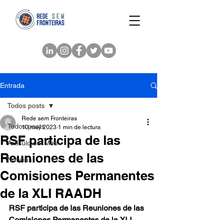
Entrada
Todos posts
Rede sem Fronteiras
Todos posts
10 may 2023
1 min de lectura
RSF participa de las
Artículo del Mes
Reuniones de las
Noticias
Comisiones Permanentes
de la XLI RAADH
RSF participa de las Reuniones de las 
Comisiones Permanentes de la XLI 