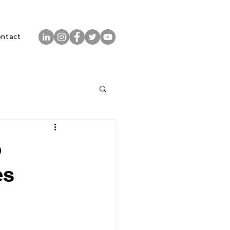
ontact
o
es