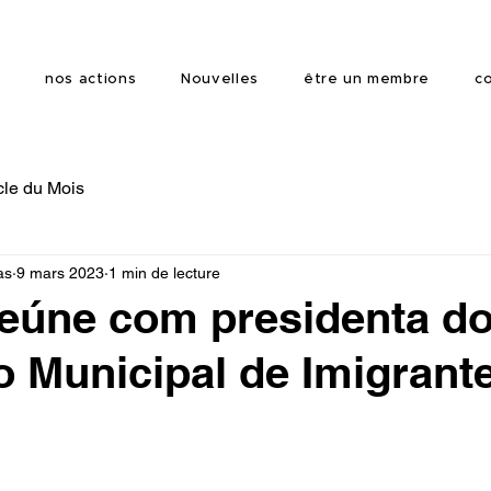
s
nos actions
Nouvelles
être un membre
c
cle du Mois
as
9 mars 2023
1 min de lecture
eúne com presidenta d
 Municipal de Imigrant