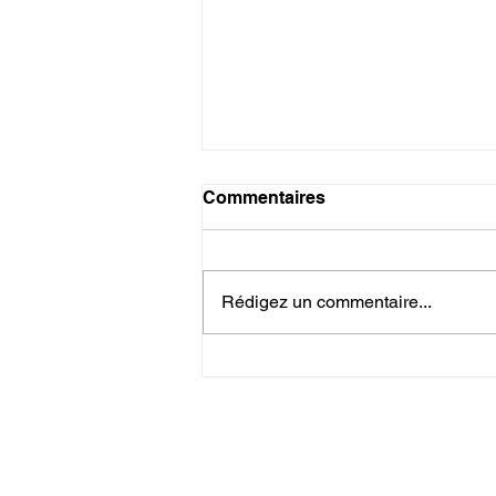
Commentaires
Rédigez un commentaire...
Rede Sem Fronteiras
participa de visita de
estudos sobre participação
cívica e inclusão social na
Polônia