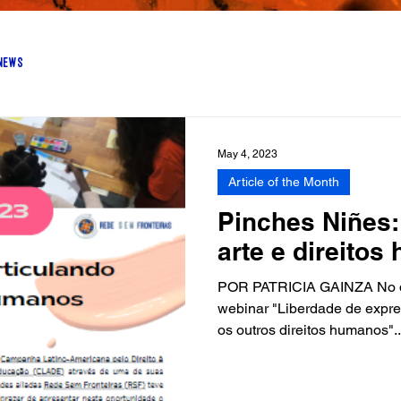
News
May 4, 2023
Article of the Month
Pinches Niñes:
arte e direito
POR PATRICIA GAINZA No dia 
webinar "Liberdade de expr
os outros direitos humanos"..