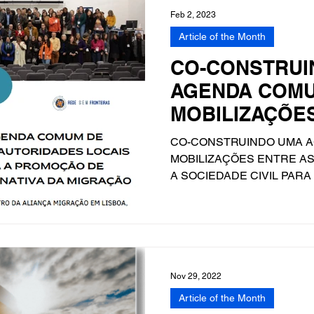
Feb 2, 2023
Article of the Month
CO-CONSTRUI
AGENDA COM
MOBILIZAÇÕE
AUTORIDADES 
CO-CONSTRUINDO UMA 
SOCIEDADE CI
MOBILIZAÇÕES ENTRE AS
A SOCIEDADE CIVIL PAR
GOVERNANÇA...
Nov 29, 2022
Article of the Month