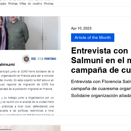
Apr 10, 2023
Article of the Month
Entrevista con
Salmuni en el 
campaña de c
organizada por
Entrevista con Florencia Sal
campaña de cuaresma organ
Solidaire organización aliada 