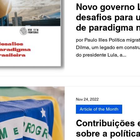
Novo governo L
desafios para
de paradigma n
migratória bras
por Paulo Illes Política migr
Dilma, um legado em constr
do presidente Lula, a...
Nov 24, 2022
Article of the Month
Contribuições 
sobre a polític