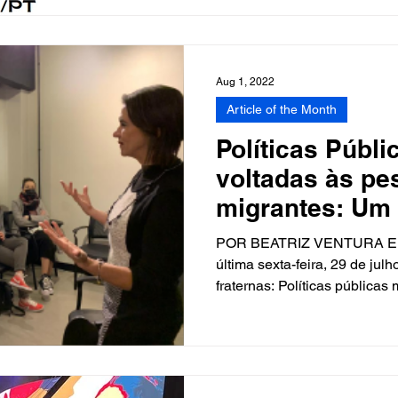
Aug 1, 2022
Article of the Month
Políticas Públi
voltadas às pe
migrantes: Um 
diálogo entre 
POR BEATRIZ VENTURA E
última sexta-feira, 29 de jul
fraternas: Políticas públicas 