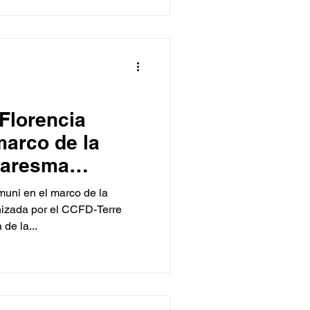
 Florencia
marco de la
uaresma
 el CCFD
muni en el marco de la
izada por el CCFD-Terre
de la...