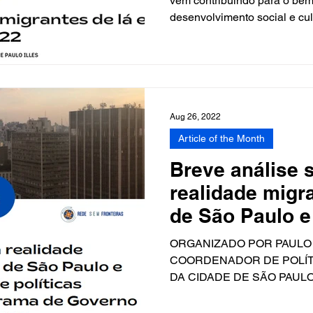
vem contribuindo para o bem
desenvolvimento social e cult
Aug 26, 2022
Article of the Month
Breve análise 
realidade migr
de São Paulo 
propostas de po
ORGANIZADO POR PAULO 
COORDENADOR DE POLÍT
DA CIDADE DE SÃO PAUL
DE MIGRANTES...