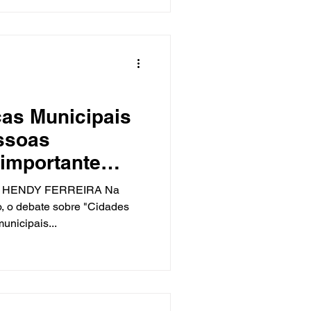
cas Municipais
ssoas
importante
cidades
 HENDY FERREIRA Na
ho, o debate sobre "Cidades
municipais...