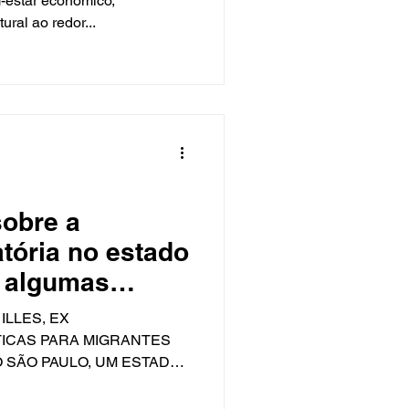
-estar econômico,
ural ao redor...
sobre a
atória no estado
e algumas
líticas
ILLES, EX
ICAS PARA MIGRANTES
O SÃO PAULO, UM ESTADO