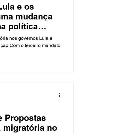
ula e os
 uma mudança
a política
ileira
atória nos governos Lula e
ução Com o terceiro mandato
e Propostas
a migratória no