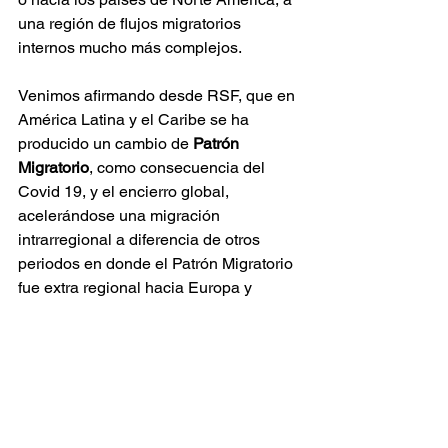
una región de flujos migratorios 
internos mucho más complejos.
Venimos afirmando desde RSF, que en 
América Latina y el Caribe se ha 
producido un cambio de
 Patrón 
Migratorio
, como consecuencia del 
Covid 19, y el encierro global, 
acelerándose una migración 
intrarregional a diferencia de otros 
periodos en donde el Patrón Migratorio 
fue extra regional hacia Europa y 
Estados Unidos, en donde sin embargo 
se encuentra el mayor numero de 
migrantes de nuestra región, situación 
que hoy los afecta dada una política 
antimigrante, tanto en Norte América 
como Europa, como hemos expuesto 