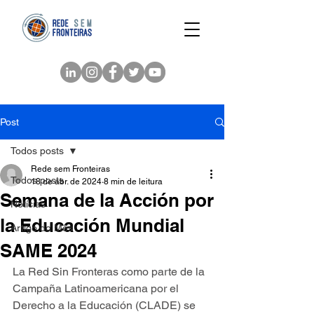
Post
Todos posts
Rede sem Fronteiras
Todos posts
18 de abr. de 2024
8 min de leitura
Semana de la Acción por
Notícias
la Educación Mundial
Artigo do Mês
SAME 2024
La Red Sin Fronteras como parte de la 
Campaña Latinoamericana por el 
Derecho a la Educación (CLADE) se 