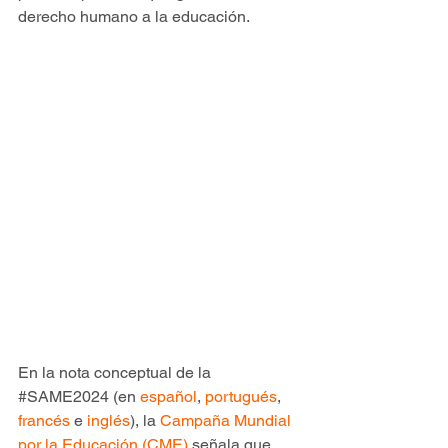
derecho humano a la educación.
En la nota conceptual de la 
#SAME2024
 (en 
español
, 
portugués
, 
francés
 e 
inglés
), la 
Campaña Mundial 
por la Educación (CME)
 señala que 